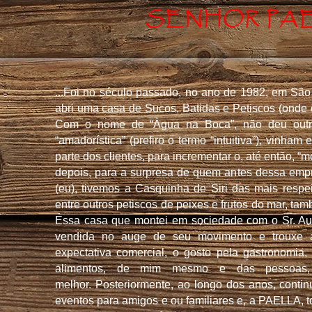
...Foi no século passado, no ano de 1982, em São
abri uma casa de Sucos, Batidas e Petiscos (onde o
Com o nome de “Água na Boca”, não deu outra
“amadorística” (prefiro o termo “intuitiva”), vinham
parte dos clientes, para incrementar o, até então, 
depois, para a surpresa de quem antes dessa empr
(eu), tivemos a Casquinha de Siri das mais respe
entre outros petiscos de peixes e frutos do mar, t
Essa casa que montei em sociedade com o Sr. Aur
vendida no auge de seu movimento e trouxe 
expectativa comercial, o gosto pela gastronomia,
alimentos, de mim mesmo e das pessoas, 
melhor.
Posteriormente, ao longo dos anos, conti
eventos para amigos e ou familiares e, a PAELLA, t