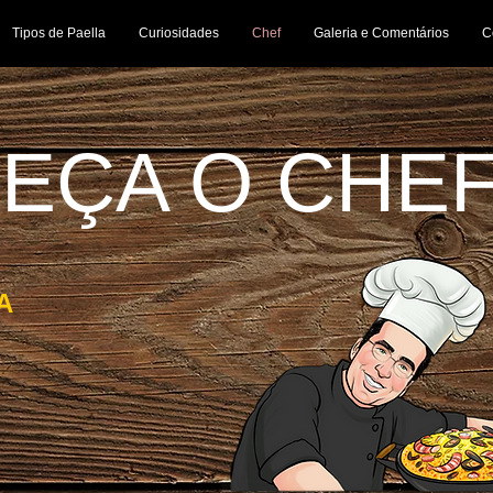
Tipos de Paella
Curiosidades
Chef
Galeria e Comentários
C
EÇA O CHE
A