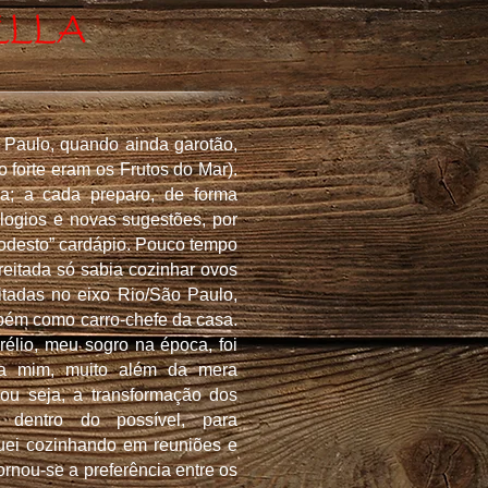
 Paulo, quando ainda garotão,
 forte eram os Frutos do Mar).
; a cada preparo, de forma
 elogios e novas sugestões, por
“modesto” cardápio. Pouco tempo
eitada só sabia cozinhar ovos
itadas no eixo Rio/São Paulo,
ambém como carro-chefe da casa.
élio, meu sogro na época, foi
a mim, muito além da mera
 ou seja, a transformação dos
dentro do possível, para
nuei cozinhando em reuniões e
ornou-se a preferência entre os