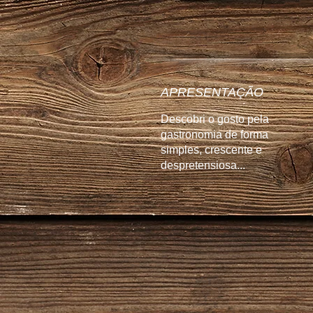
APRESENTAÇÃO
Descobri o gosto pela
gastronomia de forma
simples, crescente e
despretensiosa...